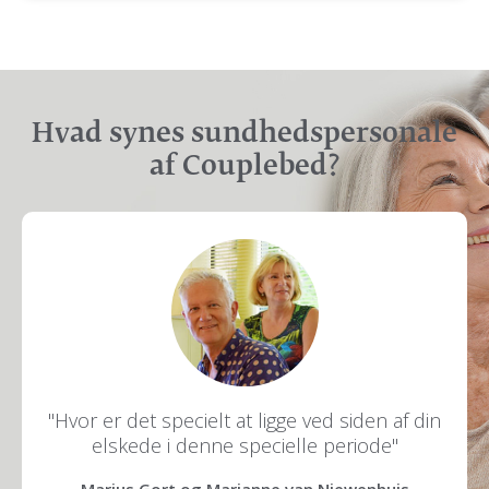
Hvad synes sundhedspersonale
af Couplebed?
"At tilbyde Couplebed gør mit arbejde
smukkere, fordi jeg ser, hvad nærheden
medfører i den sidste fase af livet".
Erna Vogelaar - EFS / PVZ
Nieuw Rijsenburgh - CuraMare